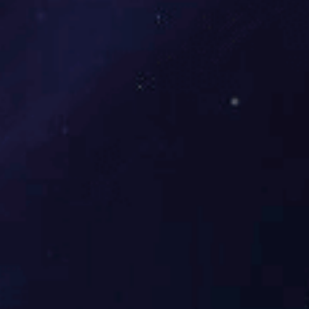
便捷收纳与场景适配功
能
舞台机械