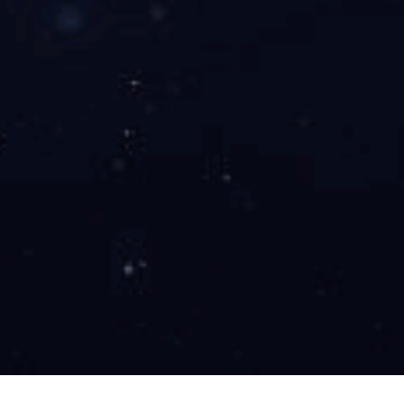
凸轮限位开关
常见问题解答
大幕机的种类有哪些？
Q1.3.1