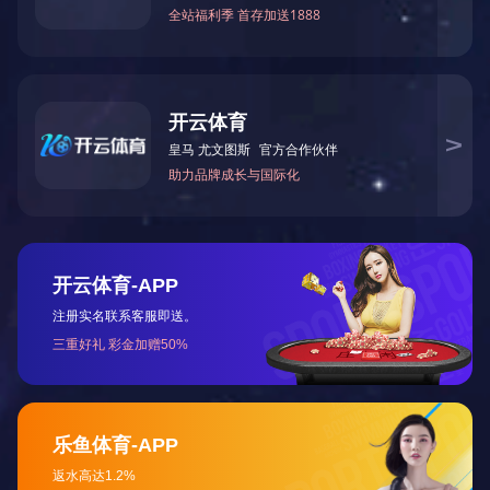
延长设备生命周期：兼顾未来演出形式升级、场馆功能拓展、
设备联动需求变化，使定制化舞台机械系统具备良好的拓展
性、兼容性与功能迭代空间，避免短期内重复采购、重复部
署，保护长期设备投资。
选择伊特定制化舞台机械，意味着你选择了更高的投资回报
率，让每一分投入都转化为剧场运营顺畅、演出呈现优质的实
实在在的运营效益。
结构特点&运行原理
01